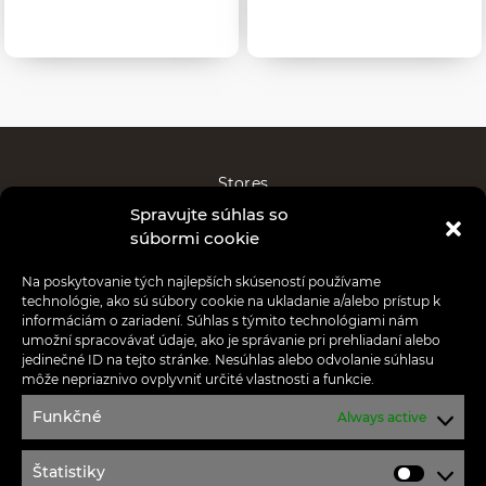
Stores
Spravujte súhlas so
News
súbormi cookie
Special offers
Na poskytovanie tých najlepších skúseností používame
technológie, ako sú súbory cookie na ukladanie a/alebo prístup k
informáciám o zariadení. Súhlas s týmito technológiami nám
Services
umožní spracovávať údaje, ako je správanie pri prehliadaní alebo
jedinečné ID na tejto stránke. Nesúhlas alebo odvolanie súhlasu
Job offers
môže nepriaznivo ovplyvniť určité vlastnosti a funkcie.
Funkčné
Always active
Privacy policy
Contact
Štatistiky
Štatisti