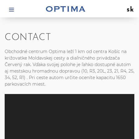
sk
CONTACT
Obchodné centrum Optima leží 1 km od centra Košíc na
križovatke Moldavskej cesty a diaľničného privádzača
Červený rak. Vďaka svojej polohe je ľahko dostupné autom
aj
mestskou hromadnou dopravou
(10, R3, 20L, 23, 21, R4, 25,
34, 52, R1) . Pri ceste autom určite oceníte kapacitu 1650
parkovacích miest.