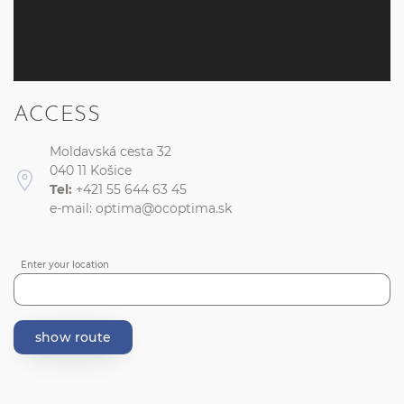
ACCESS
Moldavská cesta 32
040 11 Košice
Tel:
+421 55 644 63 45
e-mail:
optima@ocoptima.sk
Enter your location
show route