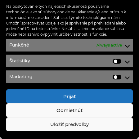
Na poskytovanie tých najlepších skúseností používame
technológie, ako sú súbory cookie na ukladanie a/alebo prístup k
informáciám o zariadení. Súhlas s týmito technológiami nám
umožní spracovávať údaje, ako je správanie pri prehliadaní alebo
jedinečné ID na tejto stránke. Nesúhlas alebo odvolanie súhlasu
môže nepriaznivo ovplyvniť určité vlastnosti a funkcie.
Funkčné
Always active
Štatistiky
Štatisti
Marketing
Marketi
Prijať
Odmietnúť
Uložiť predvoľby