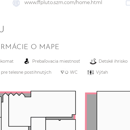
www.ffpluto.szm.com/home.html
U
ORMÁCIE O MAPE
nkomat
Prebaľovacia miestnosť
Detské ihrisko
pre telesne postihnutých
WC
Výťah