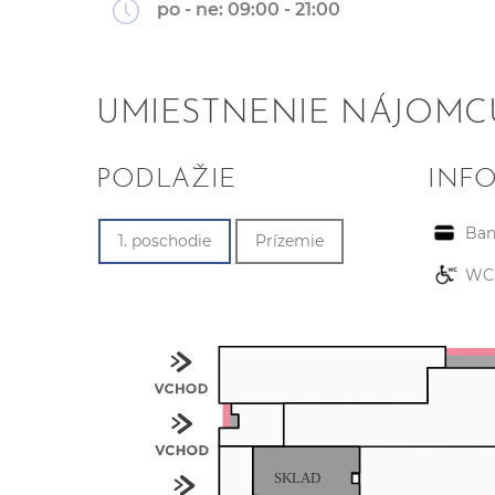
po - ne:
09:00 - 21:00
UMIESTNENIE NÁJOMC
PODLAŽIE
INF
Ba
1. poschodie
Prízemie
WC 
SKLAD