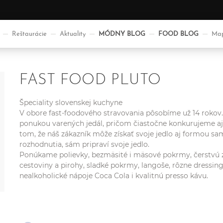
Reštaurácie
Aktuality
MÓDNY BLOG
FOOD BLOG
Map
FAST FOOD PLUTO
Špeciality slovenskej kuchyne
V obore fast-foodového stravovania pôsobíme už 14 rokov. 
ponukou varených jedál, pričom čiastočne konkurujeme aj 
tom, že náš zákazník môže získať svoje jedlo aj formou sa
rozhodnutia, sám pripraví svoje jedlo.
Ponúkame polievky, bezmäsité i mäsové pokrmy, čerstvú ze
cestoviny a pirohy, sladké pokrmy, langoše, rôzne dressin
nealkoholické nápoje Coca Cola i kvalitnú presso kávu.