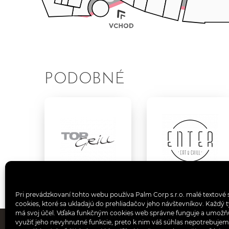
PODOBNÉ
Pri prevádzkovaní tohto webu používa Palm Corp s.r.o. malé textové 
cookies, ktoré sa ukladajú do prehliadačov jeho návštevníkov. Každý 
má svoj účel. Vďaka funkčným cookies web správne funguje a umož
využiť jeho nevyhnutné funkcie, preto k nim váš súhlas nepotrebujem