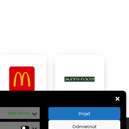
Vždy aktívny
Prijať
Odmietnúť