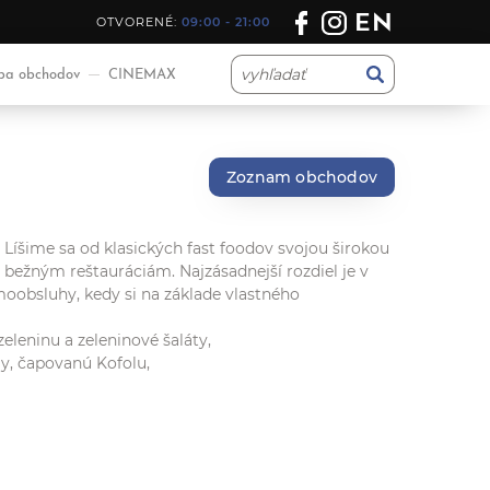
EN
OTVORENÉ:
09:00 - 21:00
a obchodov
CINEMAX
Zoznam obchodov
Líšime sa od klasických fast foodov svojou širokou
bežným reštauráciám. Najzásadnejší rozdiel je v
moobsluhy, kedy si na základe vlastného
leninu a zeleninové šaláty,
gy, čapovanú Kofolu,