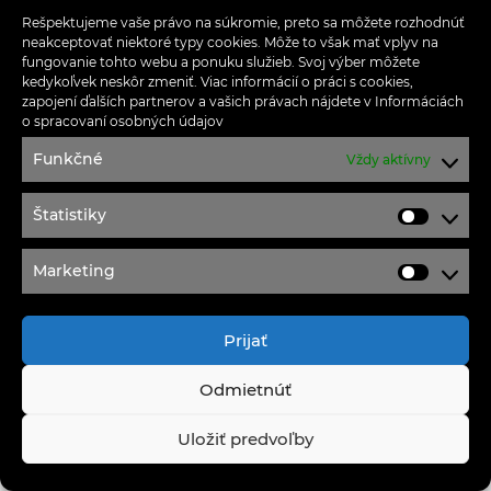
Rešpektujeme vaše právo na súkromie, preto sa môžete rozhodnúť
neakceptovať niektoré typy cookies. Môže to však mať vplyv na
fungovanie tohto webu a ponuku služieb. Svoj výber môžete
kedykoľvek neskôr zmeniť. Viac informácií o práci s cookies,
zapojení ďalších partnerov a vašich právach nájdete v
Informáciách
o spracovaní osobných údajov
Funkčné
Vždy aktívny
Štatistiky
Štatisti
Marketing
Marketi
Prijať
Odmietnúť
Uložiť predvoľby