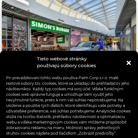
Tieto webové stránky
používajú súbory cookies
Pri prevádzkovaní tohto webu používa Palm Corp s.r.o. malé
textové súbory tzv. cookies, ktoré sa ukladajú do prehliadačov jeho
návštevníkov. Každý typ cookies má svoj účel. Vďaka funkčným
cookies web správne funguje a umožňuje Vám využiť jeho
nevyhnutné funkcie, preto k nim váš súhlas nepotrebujeme. Na
uloženie a použitie tých ďalších, ktoré identifikujú vaše potreby a
užívateľské preferencie, váš súhlas potrebujeme. Analytické cookies
slúžia na tvorbu štatistík, prehľadov návštevnosti a optimalizáciu
webu a vďaka marketingovým cookies vám môžeme prispôsobiť
zobrazovanú reklamu na mieru. Možnosti správy jednotlivých
druhov cookies nájdete pod tlačidlom „Zobraziť predvoľby“.