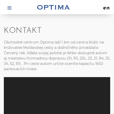
en
KONTAKT
Obchodné centrum Optima leží 1 km od centra Košíc na
križovatke Moldavskej cesty a diaľničného privádzača
Červený rak. Vďaka svojej polohe je ľahko dostupné autom
aj
mestskou hromadnou dopravou
(10, R3, 20L, 23, 21, R4, 25,
34, 52, R1) . Pri ceste autom určite oceníte kapacitu 1650
parkovacích miest.