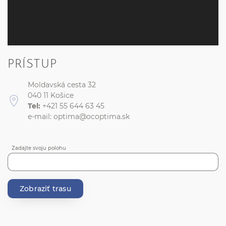
PRÍSTUP
Moldavská cesta 32
040 11 Košice
Tel:
+421 55 644 63 45
e-mail:
optima@ocoptima.sk
Zadajte svoju polohu
Zobraziť trasu