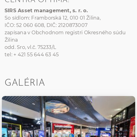
CENTRA OPTIMA:
SIRS Asset management, s. r. o.
So sídlom: Framborská 12, 010 01 Žilina,
IČO: 52 060 608, DIČ: 2120873007
zapísana v Obchodnom registri Okresného súdu
Žilina
odd. Sro, vl.č. 75233/L
tel: + 421 55 644 63 45
GALÉRIA