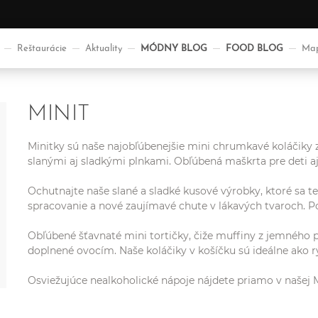
Reštaurácie
Aktuality
MÓDNY BLOG
FOOD BLOG
Map
MINIT
Minitky sú naše najobľúbenejšie mini chrumkavé koláčiky 
slanými aj sladkými plnkami. Obľúbená maškrta pre deti
Ochutnajte naše slané a sladké kusové výrobky, ktoré sa te
spracovanie a nové zaujímavé chute v lákavých tvaroch. Po
Obľúbené šťavnaté mini tortičky, čiže muffiny z jemného 
doplnené ovocím. Naše koláčiky v košíčku sú ideálne ako r
Osviežujúce nealkoholické nápoje nájdete priamo v našej 