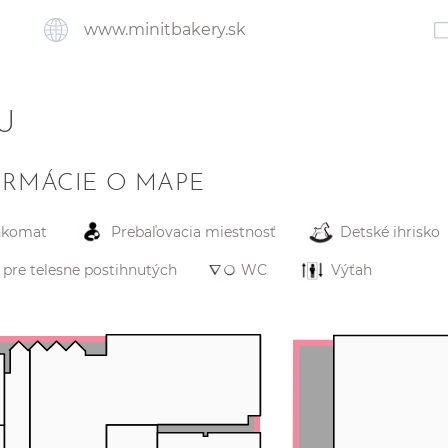
www.minitbakery.sk
U
ORMÁCIE O MAPE
nkomat
Prebaľovacia miestnosť
Detské ihrisko
pre telesne postihnutých
WC
Výťah