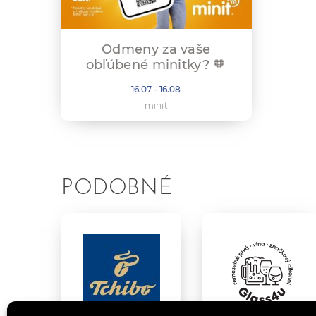
Odmeny za vaše
obľúbené minitky? 🧡
16.07 - 16.08
minit
PODOBNÉ