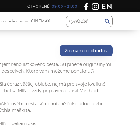
EN
OTVORENÉ:
09:00 - 21:00
a obchodov
CINEMAX
Zoznam obchodov
z jemného lístkového cesta. Sú plnené originálnymi
 aj dospelých. Ktoré vám môžeme ponúknuť?
šia čoraz väčšej obľube, najmä pre svoje kvalitné
chúťka MINIT vždy pripravená utíšiť Váš hlad.
piškótového cesta sú ochutené čokoládou, alebo
ýchla maškrta.
MINIT pekárničke.