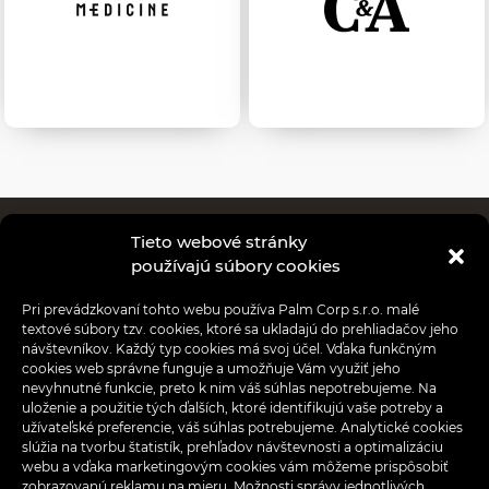
Tieto webové stránky
Obchody
používajú súbory cookies
Reštaurácie
Pri prevádzkovaní tohto webu používa Palm Corp s.r.o. malé
textové súbory tzv. cookies, ktoré sa ukladajú do prehliadačov jeho
Aktuality
návštevníkov. Každý typ cookies má svoj účel. Vďaka funkčným
cookies web správne funguje a umožňuje Vám využiť jeho
nevyhnutné funkcie, preto k nim váš súhlas nepotrebujeme. Na
Akcie
uloženie a použitie tých ďalších, ktoré identifikujú vaše potreby a
užívateľské preferencie, váš súhlas potrebujeme. Analytické cookies
Informácie pre nájomcov
slúžia na tvorbu štatistík, prehľadov návštevnosti a optimalizáciu
webu a vďaka marketingovým cookies vám môžeme prispôsobiť
zobrazovanú reklamu na mieru. Možnosti správy jednotlivých