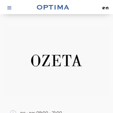
en
po - ne:
09:00 - 21:00