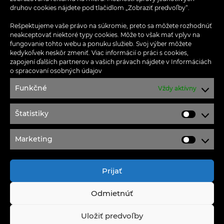
Aplikácia OPTIMA
druhov cookies nájdete pod tlačidlom „Zobraziť predvoľby“.
Ponuka práce
Rešpektujeme vaše právo na súkromie, preto sa môžete rozhodnúť
neakceptovať niektoré typy cookies. Môže to však mať vplyv na
fungovanie tohto webu a ponuku služieb. Svoj výber môžete
Kontakt
kedykoľvek neskôr zmeniť. Viac informácií o práci s cookies,
zapojení ďalších partnerov a vašich právach nájdete v
Informáciách
Ochrana osobných údajov
o spracovaní osobných údajov
Funkčné
Vždy aktívny
Podmienky súťaže na facebooku
Návštevný poriadok
Štatistiky
Štatisti
Marketing
Marketi
Moldavská cesta 32
040 11 Košice
Prijať
Tel:
+421 55 644 63 45
Odmietnúť
e-mail:
optima@ocoptima.sk
Uložiť predvoľby