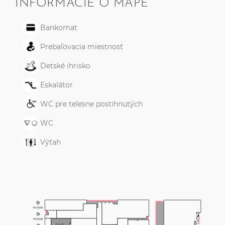
INFORMÁCIE O MAPE
Bankomat
Prebaľovacia miestnosť
Detské ihrisko
Eskalátor
WC pre telesne postihnutých
WC
Výťah
SKLAD