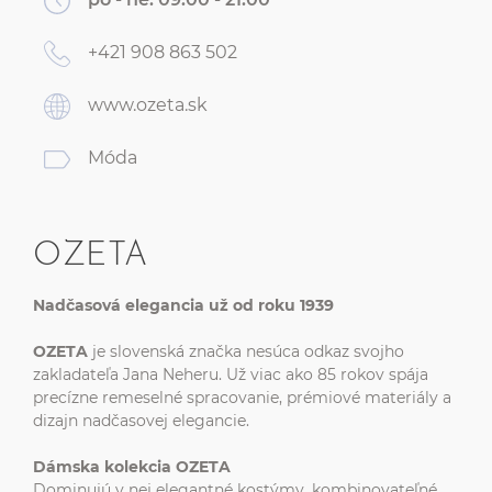
+421 908 863 502
www.ozeta.sk
Móda
OZETA
Nadčasová elegancia už od roku 1939
OZETA
je slovenská značka nesúca odkaz svojho
zakladateľa Jana Neheru. Už viac ako 85 rokov spája
precízne remeselné spracovanie, prémiové materiály a
dizajn nadčasovej elegancie.
Dámska kolekcia OZETA
Dominujú v nej elegantné kostýmy, kombinovateľné