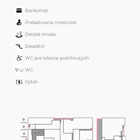
Bankomat
Prebaľovacia miestnosť
Detské ihrisko
Eskalátor
WC pre telesne postihnutých
WC
Výťah
SKLAD