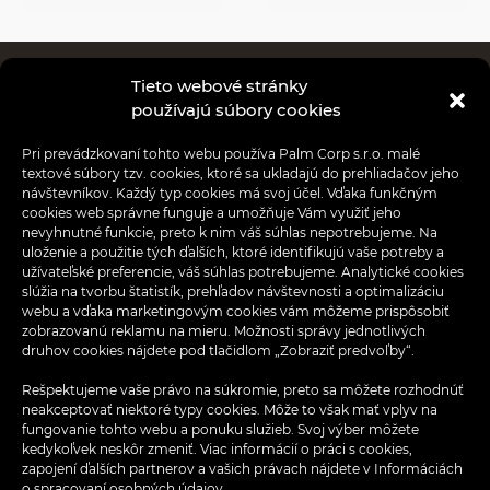
Tieto webové stránky
Obchody
používajú súbory cookies
Reštaurácie
Pri prevádzkovaní tohto webu používa Palm Corp s.r.o. malé
textové súbory tzv. cookies, ktoré sa ukladajú do prehliadačov jeho
Aktuality
návštevníkov. Každý typ cookies má svoj účel. Vďaka funkčným
cookies web správne funguje a umožňuje Vám využiť jeho
nevyhnutné funkcie, preto k nim váš súhlas nepotrebujeme. Na
Akcie
uloženie a použitie tých ďalších, ktoré identifikujú vaše potreby a
užívateľské preferencie, váš súhlas potrebujeme. Analytické cookies
Informácie pre nájomcov
slúžia na tvorbu štatistík, prehľadov návštevnosti a optimalizáciu
webu a vďaka marketingovým cookies vám môžeme prispôsobiť
zobrazovanú reklamu na mieru. Možnosti správy jednotlivých
Aplikácia OPTIMA
druhov cookies nájdete pod tlačidlom „Zobraziť predvoľby“.
Ponuka práce
Rešpektujeme vaše právo na súkromie, preto sa môžete rozhodnúť
neakceptovať niektoré typy cookies. Môže to však mať vplyv na
fungovanie tohto webu a ponuku služieb. Svoj výber môžete
Kontakt
kedykoľvek neskôr zmeniť. Viac informácií o práci s cookies,
zapojení ďalších partnerov a vašich právach nájdete v
Informáciách
Ochrana osobných údajov
o spracovaní osobných údajov