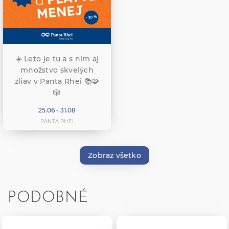
☀️ Leto je tu a s ním aj
množstvo skvelých
zliav v Panta Rhei 📚🧩
🎲
25.06 - 31.08
PANTA RHEI
Zobraz všetko
PODOBNÉ