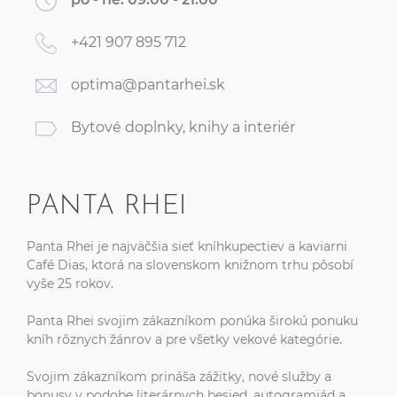
+421 907 895 712
optima@pantarhei.sk
Bytové doplnky, knihy a interiér
PANTA RHEI
Panta Rhei je najväčšia sieť kníhkupectiev a kaviarni
Café Dias, ktorá na slovenskom knižnom trhu pôsobí
vyše 25 rokov.
Panta Rhei svojim zákazníkom ponúka širokú ponuku
kníh rôznych žánrov a pre všetky vekové kategórie.
Svojim zákazníkom prináša zážitky, nové služby a
bonusy v podobe literárnych besied, autogramiád a