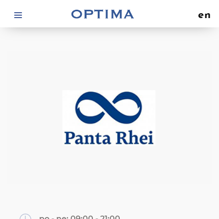
en
po - ne:
09:00 - 21:00