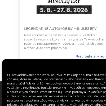
LEGENDÁRNE AUTOMOBILY MINULEJ ÉRY
Naše spomienky na detstvo a mladosť sú častokrát
spojené s vecami, s ktorými sme vyrastali. Takými boli aj
naše rodinné automobily – pýcha a hrdosť našich dedov
a otcov. Autá nám pripomínajú ...
Prečítajte si viac
Pri prevádzkovaní tohto webu používa Palm Corp s.r.o. malé textové 
cookies, ktoré sa ukladajú do prehliadačov jeho návštevníkov. Každý 
má svoj účel. Vďaka funkčným cookies web správne funguje a umož
využiť jeho nevyhnutné funkcie, preto k nim váš súhlas nepotrebujem
MAP
a použitie tých ďalších, ktoré identifikujú vaše potreby a užívateľské p
súhlas potrebujeme. Analytické cookies slúžia na tvorbu štatistík, pre
návštevnosti a optimalizáciu webu a vďaka marketingovým cookie
Obchod
prispôsobiť zobrazovanú reklamu na mieru. Možnosti správy jednotli