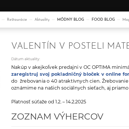
Reštaurácie
Aktuality
MÓDNY BLOG
FOOD BLOG
Map
VALENTÍN V POSTELI MA
Dátum aktuality:
Nakúp v akejkoľvek predajni v OC OPTIMA minimálne
zaregistruj svoj pokladničný bloček v online fo
do žrebovania o 40 atraktívnych cien. Žrebovanie 
oznámime na našich sociálnych sieťach, aj priamo 
Platnosť súťaže od 1.2. – 14.2.2025
ZOZNAM VÝHERCOV