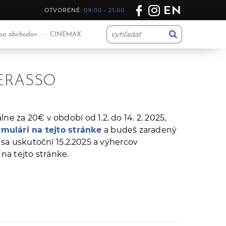
EN
OTVORENÉ:
09:00 - 21:00
a obchodov
CINEMAX
TERASSO
 za 20€ v období od 1.2. do 14. 2. 2025,
rmulári na tejto stránke
a budeš zaradený
sa uskutoční 15.2.2025 a výhercov
na tejto stránke.