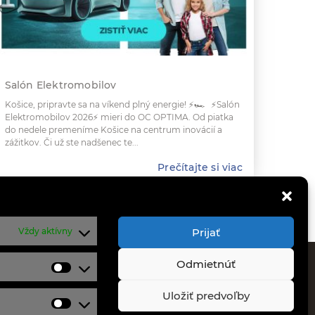
Salón Elektromobilov
Košice, pripravte sa na víkend plný energie! ⚡️🏎️ ⚡️Salón
Elektromobilov 2026⚡️ mieri do OC OPTIMA. Od piatka
do nedele premeníme Košice na centrum inovácií a
zážitkov. Či už ste nadšenec te...
Prečítajte si viac
Vždy aktívny
Prijať
Odmietnúť
KONTAKT
Štatistiky
Uložiť predvoľby
Moldavská cesta 32
Marketing