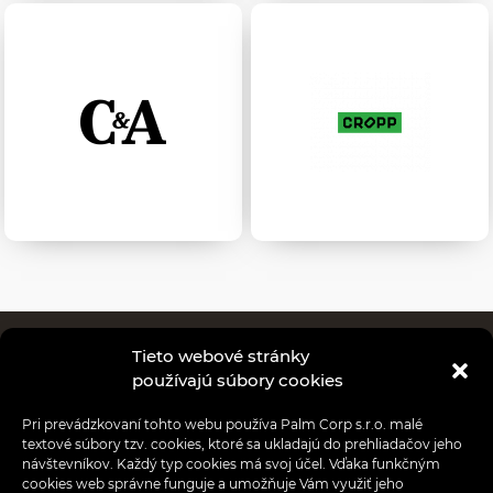
Tieto webové stránky
Obchody
používajú súbory cookies
Reštaurácie
Pri prevádzkovaní tohto webu používa Palm Corp s.r.o. malé
textové súbory tzv. cookies, ktoré sa ukladajú do prehliadačov jeho
Aktuality
návštevníkov. Každý typ cookies má svoj účel. Vďaka funkčným
cookies web správne funguje a umožňuje Vám využiť jeho