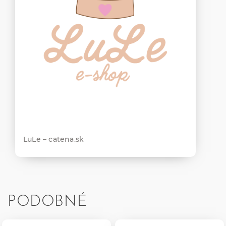
LuLe – catena.sk
PODOBNÉ