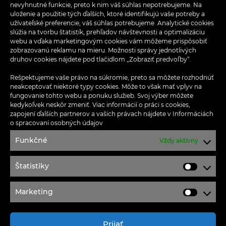
nevyhnutné funkcie, preto k nim váš súhlas nepotrebujeme. Na
Akcie
uloženie a použitie tých ďalších, ktoré identifikujú vaše potreby a
užívateľské preferencie, váš súhlas potrebujeme. Analytické cookies
Informácie pre nájomcov
slúžia na tvorbu štatistík, prehľadov návštevnosti a optimalizáciu
webu a vďaka marketingovým cookies vám môžeme prispôsobiť
zobrazovanú reklamu na mieru. Možnosti správy jednotlivých
Aplikácia OPTIMA
druhov cookies nájdete pod tlačidlom „Zobraziť predvoľby“.
Ponuka práce
Rešpektujeme vaše právo na súkromie, preto sa môžete rozhodnúť
neakceptovať niektoré typy cookies. Môže to však mať vplyv na
fungovanie tohto webu a ponuku služieb. Svoj výber môžete
Kontakt
kedykoľvek neskôr zmeniť. Viac informácií o práci s cookies,
zapojení ďalších partnerov a vašich právach nájdete v
Informáciách
Ochrana osobných údajov
o spracovaní osobných údajov
Funkčné
Vždy aktívny
Podmienky súťaže na facebooku
Návštevný poriadok
Štatistiky
Štatisti
Marketing
Marketi
Moldavská cesta 32
040 11 Košice
Prijať