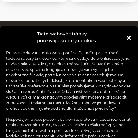
Tieto webové stránky
Obchody
používajú súbory cookies
Reštaurácie
Pri prevádzkovaní tohto webu používa Palm Corp s.r.o. malé
textové súbory tzv. cookies, ktoré sa ukladajú do prehliadačov jeho
Aktuality
návštevníkov. Každý typ cookies má svoj účel. Vďaka funkčným
cookies web správne funguje a umožňuje Vám využiť jeho
nevyhnutné funkcie, preto k nim váš súhlas nepotrebujeme. Na
Akcie
uloženie a použitie tých ďalších, ktoré identifikujú vaše potreby a
užívateľské preferencie, váš súhlas potrebujeme. Analytické cookies
Informácie pre nájomcov
slúžia na tvorbu štatistík, prehľadov návštevnosti a optimalizáciu
webu a vďaka marketingovým cookies vám môžeme prispôsobiť
zobrazovanú reklamu na mieru. Možnosti správy jednotlivých
Aplikácia OPTIMA
druhov cookies nájdete pod tlačidlom „Zobraziť predvoľby“.
Ponuka práce
Rešpektujeme vaše právo na súkromie, preto sa môžete rozhodnúť
neakceptovať niektoré typy cookies. Môže to však mať vplyv na
fungovanie tohto webu a ponuku služieb. Svoj výber môžete
Kontakt
kedykoľvek neskôr zmeniť. Viac informácií o práci s cookies,