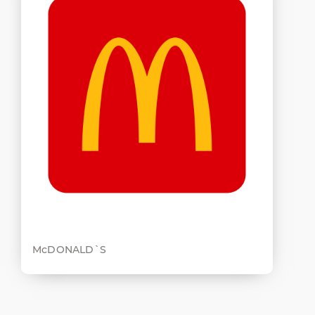
McDONALD`S